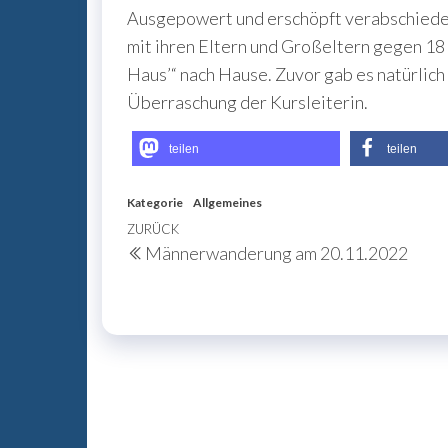
Ausgepowert und erschöpft verabschiedet
mit ihren Eltern und Großeltern gegen 18 
Haus’“ nach Hause. Zuvor gab es natürlich
Überraschung der Kursleiterin.
teilen
teilen
Kategorie
Allgemeines
Beitragsnavigation
Vorheriger
ZURÜCK
Männerwanderung am 20.11.2022
Beitrag