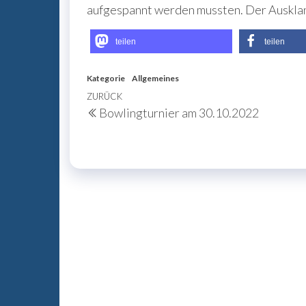
aufgespannt werden mussten. Der Ausklan
teilen
teilen
Kategorie
Allgemeines
Beitragsnavigation
Vorheriger
ZURÜCK
Bowlingturnier am 30.10.2022
Beitrag