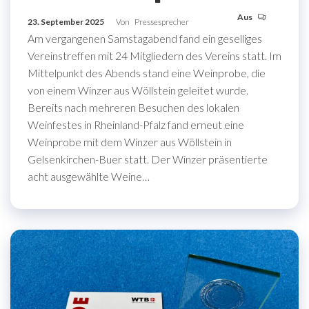
Aus
23. September 2025
Von
Pressesprecher
Am vergangenen Samstagabend fand ein geselliges
Vereinstreffen mit 24 Mitgliedern des Vereins statt. Im
Mittelpunkt des Abends stand eine Weinprobe, die
von einem Winzer aus Wöllstein geleitet wurde.
Bereits nach mehreren Besuchen des lokalen
Weinfestes in Rheinland-Pfalz fand erneut eine
Weinprobe mit dem Winzer aus Wöllstein in
Gelsenkirchen-Buer statt. Der Winzer präsentierte
acht ausgewählte Weine…