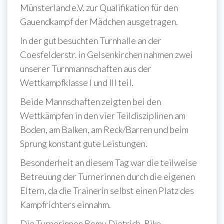
Münsterland e.V. zur Qualifikation für den
Gauendkampf der Mädchen ausgetragen.
In der gut besuchten Turnhalle an der
Coesfelderstr. in Gelsenkirchen nahmen zwei
unserer Turnmannschaften aus der
Wettkampfklasse I und III teil.
Beide Mannschaften zeigten bei den
Wettkämpfen in den vier Teildisziplinen am
Boden, am Balken, am Reck/Barren und beim
Sprung konstant gute Leistungen.
Besonderheit an diesem Tag war die teilweise
Betreuung der Turnerinnen durch die eigenen
Eltern, da die Trainerin selbst einen Platz des
Kampfrichters einnahm.
Die Turnerinnen Romy Dietrich, Rike