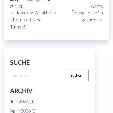
Beitragsnavigation
Vorheriger
ZURÜCK
WEITER
Näch
Helau und Alaaf beim
Übungsleiter*in
Beitrag
Beit
Eltern-und-Kind-
gesucht!
Turnen!
SUCHE
Suche
nach:
ARCHIV
Juni 2026
(1)
April 2026
(2)