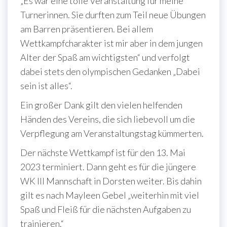
„Es war eine tolle Veranstaltung für meine
Turnerinnen. Sie durften zum Teil neue Übungen
am Barren präsentieren. Bei allem
Wettkampfcharakter ist mir aber in dem jungen
Alter der Spaß am wichtigsten“ und verfolgt
dabei stets den olympischen Gedanken „Dabei
sein ist alles“.
Ein großer Dank gilt den vielen helfenden
Händen des Vereins, die sich liebevoll um die
Verpflegung am Veranstaltungstag kümmerten.
Der nächste Wettkampf ist für den 13. Mai
2023 terminiert. Dann geht es für die jüngere
WK III Mannschaft in Dorsten weiter. Bis dahin
gilt es nach Mayleen Gebel „weiterhin mit viel
Spaß und Fleiß für die nächsten Aufgaben zu
trainieren.“