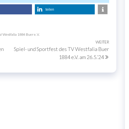
teilen
V Westfalia 1884 Buer e. V.
WEITER
Nächste
en
Spiel- und Sportfest des TV Westfalia Buer
Beitrag
1884 e.V. am 26.5.’24