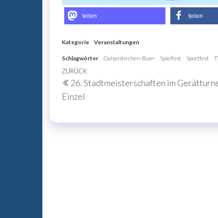
teilen
teilen
Kategorie
Veranstaltungen
Schlagwörter
Gelsenkirchen-Buer
Spielfest
Sportfest
T
Beitragsnavigation
Vorheriger
ZURÜCK
26. Stadtmeisterschaften im Gerätturn
Beitrag
Einzel