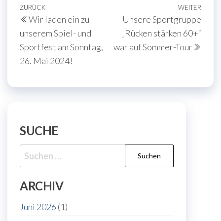
Beitragsnavigation
Vorheriger
ZURÜCK
WEITER
Näch
Wir laden ein zu
Unsere Sportgruppe
Beitrag
Beit
unserem Spiel- und
„Rücken stärken 60+“
Sportfest am Sonntag,
war auf Sommer-Tour
26. Mai 2024!
SUCHE
Suche
nach:
ARCHIV
Juni 2026
(1)