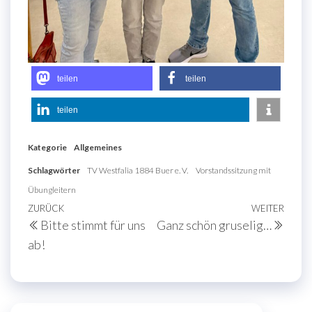
teilen
teilen
teilen
Kategorie
Allgemeines
Schlagwörter
TV Westfalia 1884 Buer e. V.
Vorstandssitzung mit
Übungleitern
Beitragsnavigation
Vorheriger
ZURÜCK
WEITER
Näch
Bitte stimmt für uns
Ganz schön gruselig…
Beitrag
Beit
ab!