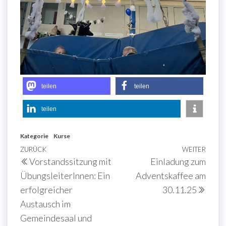
teilen
teilen
teilen
Kategorie
Kurse
Beitragsnavigation
Vorheriger
ZURÜCK
WEITER
Näch
Vorstandssitzung mit
Einladung zum
Beitrag
Beit
ÜbungsleiterInnen: Ein
Adventskaffee am
erfolgreicher
30.11.25
Austausch im
Gemeindesaal und