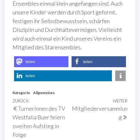
Ensembles einmal klein angefangen sind. Auch
unsere Kinder werden durch Sport geformt,
festigen ihr Selbstbewusstsein, schärfen
Disziplin und Durchhaltevermögen. Vielleicht
wird auch einmal ein Kind unseres Vereins ein
Mitglied des Starensembles.
teilen
teilen
teilen
Kategorie
Allgemeines
Beitragsnavigation
Vorheriger
ZURÜCK
WEITER
Näch
Turnerinnen des TV
Mitgliederversammlun
Beitrag
Beit
Westfalia Buer feiern
g
zweiten Aufstieg in
Folge