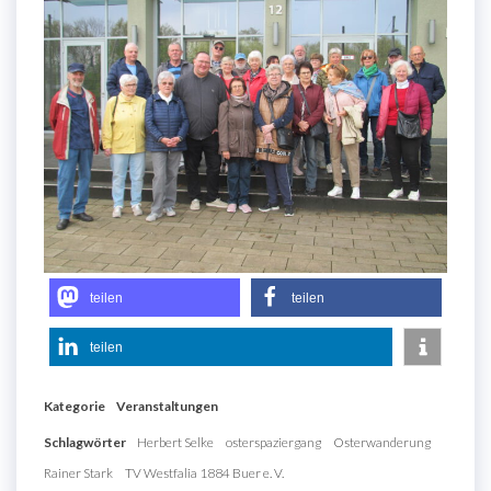
teilen
teilen
teilen
Kategorie
Veranstaltungen
Schlagwörter
Herbert Selke
osterspaziergang
Osterwanderung
Rainer Stark
TV Westfalia 1884 Buer e. V.