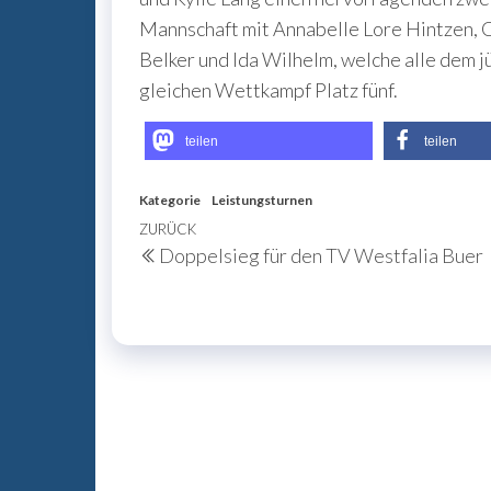
Mannschaft mit Annabelle Lore Hintzen, C
Belker und Ida Wilhelm, welche alle dem 
gleichen Wettkampf Platz fünf.
teilen
teilen
Kategorie
Leistungsturnen
Beitragsnavigation
Vorheriger
ZURÜCK
Doppelsieg für den TV Westfalia Buer
Beitrag