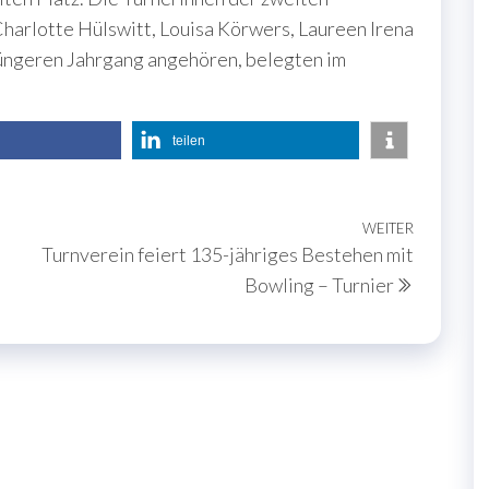
harlotte Hülswitt, Louisa Körwers, Laureen Irena
jüngeren Jahrgang angehören, belegten im
teilen
WEITER
Nächste
Turnverein feiert 135-jähriges Bestehen mit
Beitrag
Bowling – Turnier