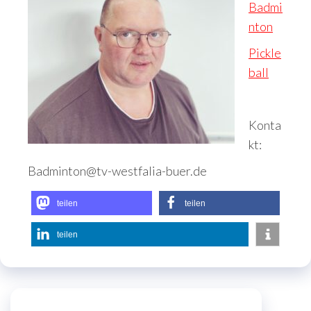
Badmi
nton
Pickle
ball
Konta
kt:
Badminton@tv-westfalia-buer.de
teilen
teilen
teilen