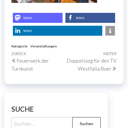
teilen
teilen
teilen
Kategorie
Veranstaltungen
Beitragsnavigation
Vorheriger
ZURÜCK
WEITER
Näch
Feuerwerk der
Doppelsieg für den TV
Beitrag
Beit
Turnkunst
Westfalia Buer
SUCHE
Suche